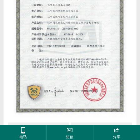
上一个
下一个



新煤安证书MYJV-6-6
新煤安证书MYJV-8.7-10
电话
短信
分享